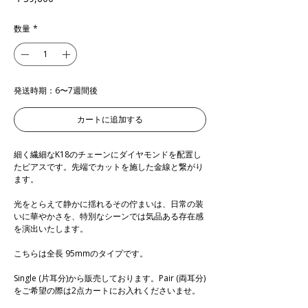
格
数量
*
発送時期：6〜7週間後
カートに追加する
細く繊細なK18のチェーンにダイヤモンドを配置し
たピアスです。先端でカットを施した金線と繋がり
ます。
光をとらえて静かに揺れるその佇まいは、日常の装
いに華やかさを、特別なシーンでは気品ある存在感
を演出いたします。
こちらは全長 95mmのタイプです。
Single (片耳分)から販売しております。Pair (両耳分)
をご希望の際は2点カートにお入れくださいませ。