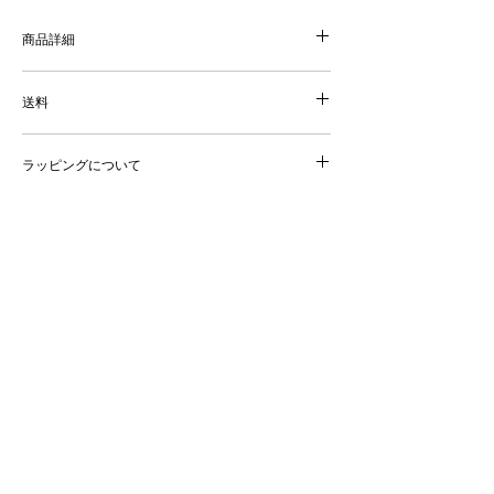
商品詳細
Size：全長 95mm
Material：K18 YellowGold / Diamond
送料
Single (片耳)販売
送料：全国一律 ¥770
商品代金の合計が22,000円 (税込) 以上の場合は、送
ラッピングについて
料無料でお届けします。
商品は密閉し、小箱にお入れしてご用意いたしま
す。ショッピングバッグは通常お付けしておりませ
納期について
んが、ご希望の場合はご注文時の備考欄にてお申し
付けくださいませ。
こちらの商品はご注文後の製作になります。お届け
までに6〜7週間程度お時間をいただきます。
詳しくは
SHOPPING GUIDE
をご覧ください。
NOUE
ABOUT
SHOPPING
BRIDAL
CONTACT
OTHERS