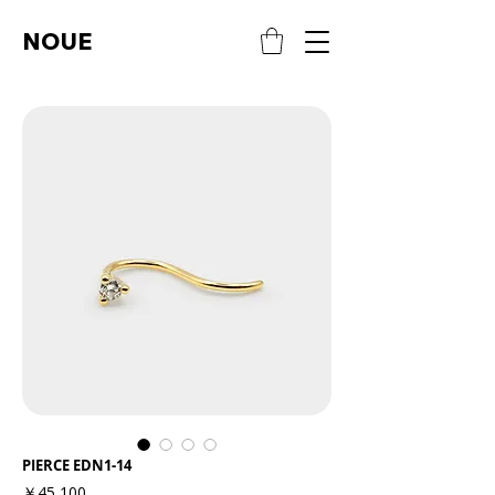
NOUE
PIERCE EDN1-14
価
￥45,100