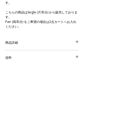
す。
こちらの商品はSingle (片耳分) から販売しておりま
す。
Pair (両耳分) をご希望の場合は2点カートへお入れ
ください。
商品詳細
Material：K18 Yellow Gold / Diamond (0.03ct)
Size：H 約14mm
送料
Single (片耳)販売
送料：全国一律 ¥770
商品代金の合計が22,000円 (税込) 以上の場合は、送
ラッピングについて
料無料でお届けします。
商品は密閉し、小箱にお入れしてご用意いたしま
す。ショッピングバッグは通常お付けしておりませ
納期について
んが、ご希望の場合はご注文時の備考欄にてお申し
付けくださいませ。
こちらの商品はご注文後の製作になります。お届け
までに6〜7週間程度お時間をいただきます。
詳しくは
SHOPPING GUIDE
をご覧ください。
NOUE