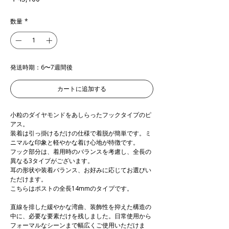
格
数量
*
発送時期：6〜7週間後
カートに追加する
小粒のダイヤモンドをあしらったフックタイプのピ
アス。
装着は引っ掛けるだけの仕様で着脱が簡単です。ミ
ニマルな印象と軽やかな着け心地が特徴です。
フック部分は、着用時のバランスを考慮し、全長の
異なる3タイプがございます。
耳の形状や装着バランス、お好みに応じてお選びい
ただけます。
こちらはポストの全長14mmのタイプです。
直線を排した緩やかな湾曲、装飾性を抑えた構造の
中に、必要な要素だけを残しました。日常使用から
フォーマルなシーンまで幅広くご使用いただけま