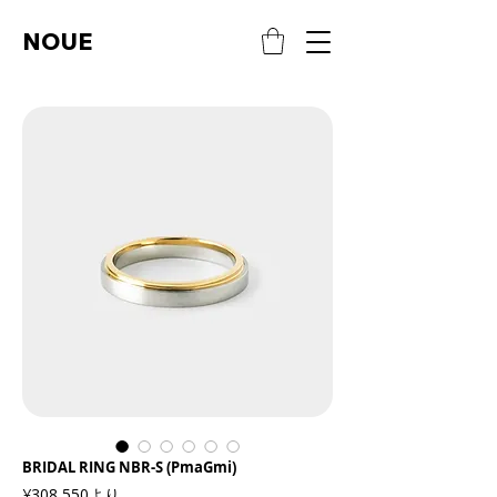
NOUE
BRIDAL RING NBR-S (PmaGmi)
セ
¥308,550
より