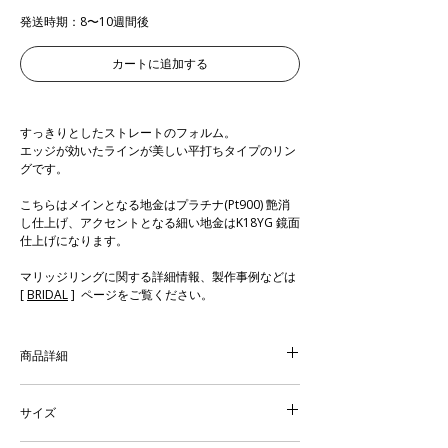
発送時期：8〜10週間後
カートに追加する
すっきりとしたストレートのフォルム。
エッジが効いたラインが美しい平打ちタイプのリン
グです。
こちらはメインとなる地金はプラチナ(Pt900) 艶消
し仕上げ、アクセントとなる細い地金はK18YG 鏡面
仕上げになります。
マリッジリングに関する詳細情報、製作事例などは
[
BRIDAL
] ページをご覧ください。
商品詳細
素材：Pt900 (つや消し仕上げ) ・ K18YG(鏡面仕上
げ)
サイズ
リング厚：1.8mm リング幅：2.9mm​