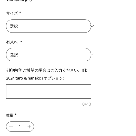
ー
ル
サイズ
*
価
格
石入れ
*
刻印内容 ご希望の場合はご入力ください。例:
2024 taro & hanako (オプション)
0/40
数量
*